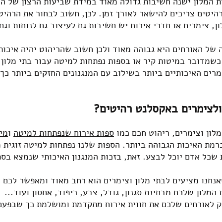
ת המלון ישנה חשיבות גדולה מאוד במידת שביעות הרצון של ה
היטים צריכים להישאר לאורך זמן. לכן, חשוב לבחור את הרהיט
ן, צימרים או חדרי אירוח יש חשיבות גם לעיצוב גם לנוחות וגם
 של האורחים היא גבוהה מאוד ולכן חשוב שהריהוט יהיה איכות
מדובר במיטות קיר או בספות נפתחות למיטה עבור בתי מלון
מרים האיכותיים ביותר בש
ילוב עם המנגנונים החזקים ביותר כך
ולצימרים באקסלנט רהיטים?
לון וצימרים, ריהוט חכם כמו
ספות אירוח שנפתחות למיטה
ו
מי
מת האיכות הגבוהה ביותר. הספות שלנו נפתחות למיטה זוגית מ
שכל אדם יוכל לבצע. זאת, בזכות המנגנון האיכותי שנמצא בספ
שאנחנו מציעים לבתי מלון וצימרים הוא רחב מאוד ומאפשר לכם
מלון שלכם מבחינת סגנון, גודל, צבע, ריפוד, אחסון ועוד...
פק לאורחים שלכם את חווית אירוח מתקדמת ומושלמת כך שבפעם